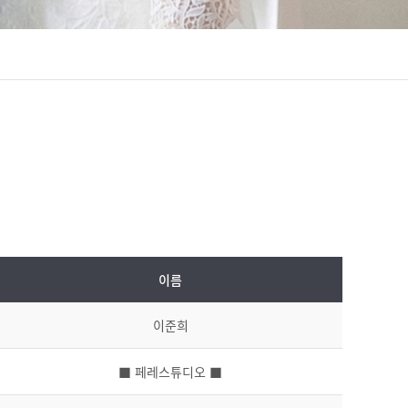
이름
이준희
■ 페레스튜디오 ■