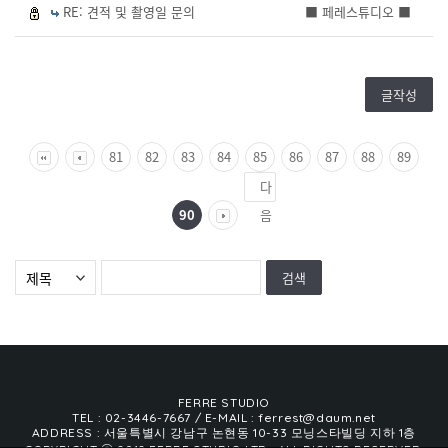
RE: 견적 및 촬영일 문의
■ 페레스튜디오 ■
글작성
81
82
83
84
85
86
87
88
89
다
90
음
FERRE STUDIO
TEL : 02-3446-7667
/ E-MAIL : ferrest@daum.net
ADDRESS : 서울특별시 강남구 논현동 10-33 모닝스타빌딩 지하 1층